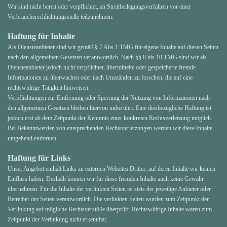
Wir sind nicht bereit oder verpflichtet, an Streitbeilegungsverfahren vor einer
Verbraucherschlichtungsstelle teilzunehmen.
Haftung für Inhalte
Als Diensteanbieter sind wir gemäß § 7 Abs.1 TMG für eigene Inhalte auf diesen Seiten
nach den allgemeinen Gesetzen verantwortlich. Nach §§ 8 bis 10 TMG sind wir als
Diensteanbieter jedoch nicht verpflichtet, übermittelte oder gespeicherte fremde
Informationen zu überwachen oder nach Umständen zu forschen, die auf eine
rechtswidrige Tätigkeit hinweisen.
Verpflichtungen zur Entfernung oder Sperrung der Nutzung von Informationen nach
den allgemeinen Gesetzen bleiben hiervon unberührt. Eine diesbezügliche Haftung ist
jedoch erst ab dem Zeitpunkt der Kenntnis einer konkreten Rechtsverletzung möglich.
Bei Bekanntwerden von entsprechenden Rechtsverletzungen werden wir diese Inhalte
umgehend entfernen.
Haftung für Links
Unser Angebot enthält Links zu externen Websites Dritter, auf deren Inhalte wir keinen
Einfluss haben. Deshalb können wir für diese fremden Inhalte auch keine Gewähr
übernehmen. Für die Inhalte der verlinkten Seiten ist stets der jeweilige Anbieter oder
Betreiber der Seiten verantwortlich. Die verlinkten Seiten wurden zum Zeitpunkt der
Verlinkung auf mögliche Rechtsverstöße überprüft. Rechtswidrige Inhalte waren zum
Zeitpunkt der Verlinkung nicht erkennbar.